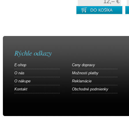
12,– €
Rýchle odkazy
E-shop
Ceny dopravy
O nás
Možnosti platby
O nákupe
Reklamácie
Kontakt
Obchodné podmienky