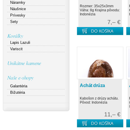
Náramky
Rozmer: 35x25x3mm
Náušnice
Váha: 8g Krajina pôvodu:
Indonézia
Prívesky
7,– €
Sety
Korálky
Lapis Lazuli
Variscit
Unikátne kamene
Naše e-shopy
Achát drúza
Galantéria
Bižutéria
Kabošon z drúzy achátu.
Pôvod: Indonézia
11,– €