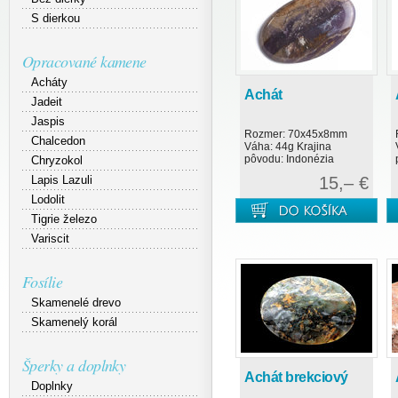
S dierkou
Opracované kamene
Acháty
Achát
Jadeit
Jaspis
Rozmer: 70x45x8mm
Chalcedon
Váha: 44g Krajina
pôvodu: Indonézia
Chryzokol
Lapis Lazuli
15,– €
Lodolit
Tigrie železo
Variscit
Fosílie
Skamenelé drevo
Skamenelý korál
Šperky a doplnky
Achát brekciový
Doplnky