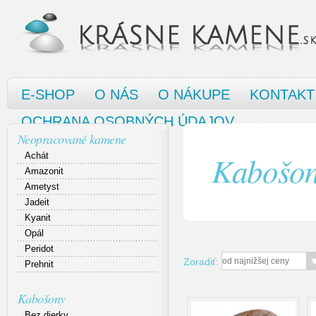
E-SHOP
O NÁS
O NÁKUPE
KONTAKT
OCHRANA OSOBNÝCH ÚDAJOV
Neopracované kamene
Kabošo
Achát
Amazonit
Ametyst
Jadeit
Kyanit
Opál
Peridot
Zoradiť:
Prehnit
Kabošony
Bez dierky