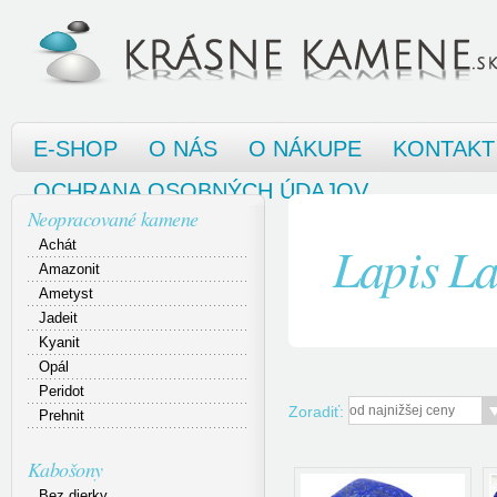
E-SHOP
O NÁS
O NÁKUPE
KONTAKT
OCHRANA OSOBNÝCH ÚDAJOV
Neopracované kamene
Lapis La
Achát
Amazonit
Ametyst
Jadeit
Kyanit
Opál
Peridot
Zoradiť:
Prehnit
Kabošony
Bez dierky