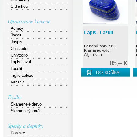
S dierkou
Opracované kamene
Acháty
Lapis - Lazuli
Jadeit
Jaspis
Brúsený lapis lazuli.
Chalcedon
Krajina pôvodu:
Afganistan
Chryzokol
Lapis Lazuli
85,– €
Lodolit
Tigrie železo
Variscit
Fosílie
Skamenelé drevo
Skamenelý korál
Šperky a doplnky
Doplnky