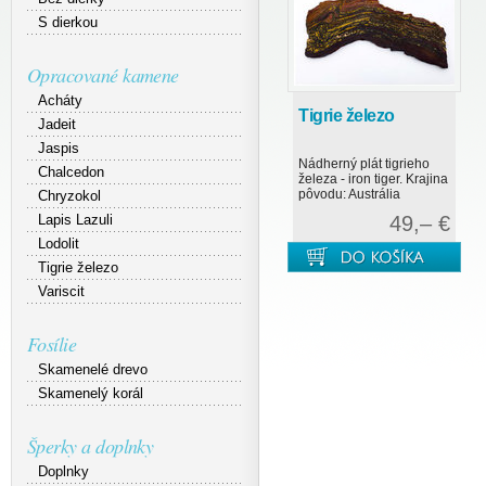
S dierkou
Opracované kamene
Acháty
Tigrie železo
Jadeit
Jaspis
Nádherný plát tigrieho
Chalcedon
železa - iron tiger. Krajina
pôvodu: Austrália
Chryzokol
Lapis Lazuli
49,– €
Lodolit
Tigrie železo
Variscit
Fosílie
Skamenelé drevo
Skamenelý korál
Šperky a doplnky
Doplnky