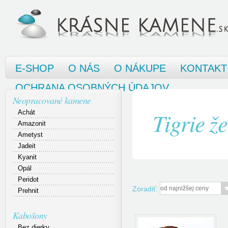
E-SHOP
O NÁS
O NÁKUPE
KONTAKT
OCHRANA OSOBNÝCH ÚDAJOV
Neopracované kamene
Tigrie ž
Achát
Amazonit
Ametyst
Jadeit
Kyanit
Opál
Peridot
Zoradiť:
Prehnit
Kabošony
Bez dierky