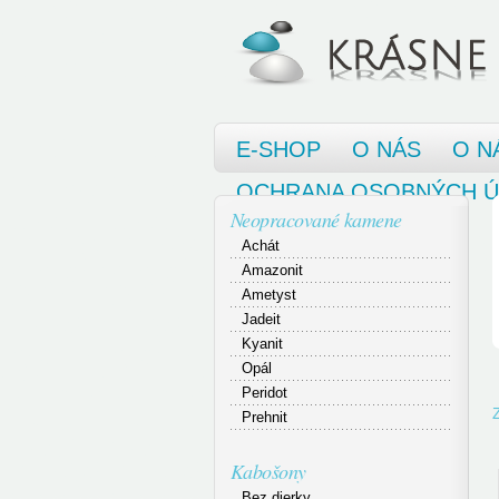
E-SHOP
O NÁS
O N
OCHRANA OSOBNÝCH 
Neopracované kamene
Achát
Amazonit
Ametyst
Jadeit
Kyanit
Opál
Peridot
Prehnit
Kabošony
Bez dierky