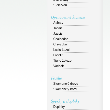
S dierkou
Opracované kamene
Acháty
Jadeit
Jaspis
Chalcedon
Chryzokol
Lapis Lazuli
Lodolit
Tigrie železo
Variscit
Fosílie
Skamenelé drevo
Skamenelý korál
Šperky a doplnky
Doplnky