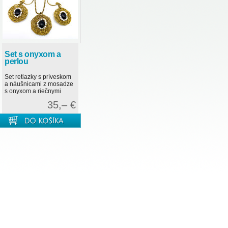
Set s onyxom a
perlou
Set retiazky s príveskom
a náušnicami z mosadze
s onyxom a riečnymi
perlami. Ručná práca.
35,– €