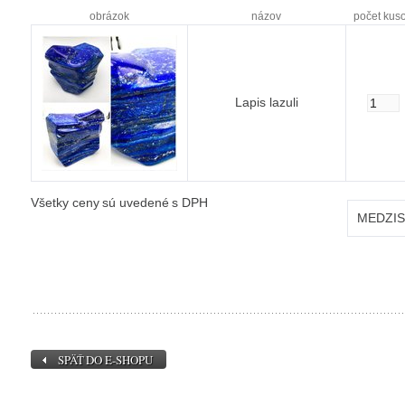
obrázok
názov
počet kus
Lapis lazuli
Všetky ceny sú uvedené s DPH
MEDZI
SPÄŤ DO E-SHOPU