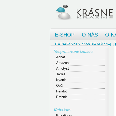
E-SHOP
O NÁS
O N
OCHRANA OSOBNÝCH 
Neopracované kamene
Achát
Amazonit
Ametyst
Jadeit
Kyanit
Opál
Peridot
Prehnit
Kabošony
Bez dierky