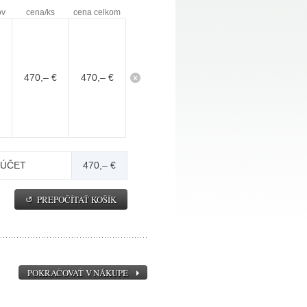
ov
cena/ks
cena celkom
470,– €
470,– €
SÚČET
470,– €
POKRAČOVAŤ V NÁKUPE