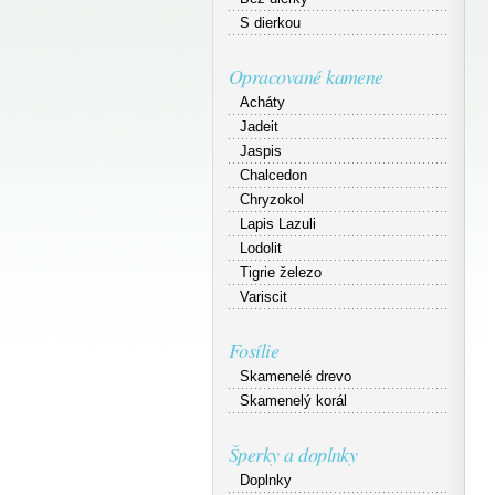
S dierkou
Opracované kamene
Acháty
Jadeit
Jaspis
Chalcedon
Chryzokol
Lapis Lazuli
Lodolit
Tigrie železo
Variscit
Fosílie
Skamenelé drevo
Skamenelý korál
Šperky a doplnky
Doplnky