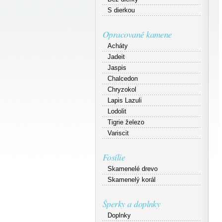
S dierkou
Opracované kamene
Acháty
Jadeit
Jaspis
Chalcedon
Chryzokol
Lapis Lazuli
Lodolit
Tigrie železo
Variscit
Fosílie
Skamenelé drevo
Skamenelý korál
Šperky a doplnky
Doplnky