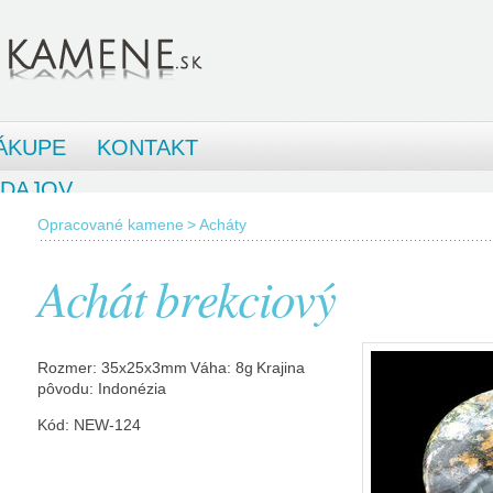
ÁKUPE
KONTAKT
ÚDAJOV
Opracované kamene
>
Acháty
Achát brekciový
Rozmer: 35x25x3mm Váha: 8g Krajina
pôvodu: Indonézia
Kód: NEW-124