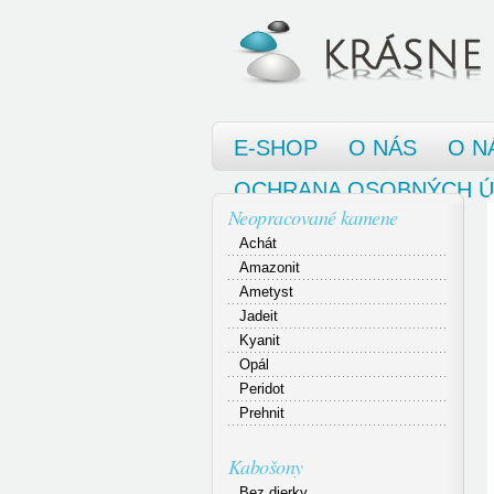
E-SHOP
O NÁS
O N
OCHRANA OSOBNÝCH 
Neopracované kamene
Achát
Amazonit
Ametyst
Jadeit
Kyanit
Opál
Peridot
Prehnit
Kabošony
Bez dierky